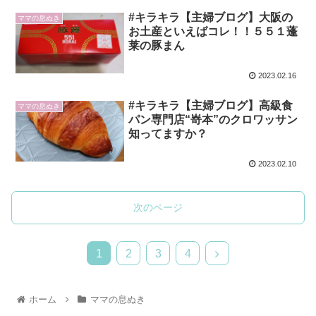
#キラキラ【主婦ブログ】大阪の
ママの息ぬき
お土産といえばコレ！！５５１蓬
莱の豚まん
2023.02.16
#キラキラ【主婦ブログ】高級食
ママの息ぬき
パン専門店“嵜本”のクロワッサン
知ってますか？
2023.02.10
次のページ
1
2
3
4
ホーム
ママの息ぬき