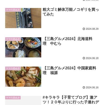
粗大ゴミ解体万能ノコギリを買っ
ママの息ぬき
てみた
2024.08.29
【三島グルメ2024】北海道料
ママの息ぬき
理 中むら
2024.06.18
【三島グルメ2024】中国家庭料
ママの息ぬき
理 福源
2024.06.16
#キラキラ【子育てブログ】激ア
ママの息ぬき
ツ！２０年ぶりに行った子連れデ